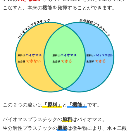
こなすと、本来の機能を発揮することができます。
この２つの違いは
「原料」
と
「機能」
です。
バイオマスプラスチックの
原料
はバイオマス。
生分解性プラスチックの
機能
は微生物により、水＋二酸