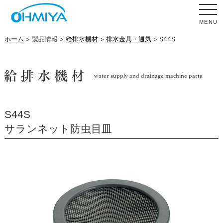
MENU
ホーム
> 製品情報 >
給排水機材
>
排水金具・通気
> S44S
S44S
サランネット防虫目皿