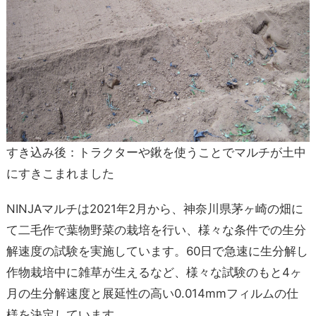
すき込み後：トラクターや鍬を使うことでマルチが土中
にすきこまれました
NINJAマルチは2021年2月から、神奈川県茅ヶ崎の畑に
て二毛作で葉物野菜の栽培を行い、様々な条件での生分
解速度の試験を実施しています。60日で急速に生分解し
作物栽培中に雑草が生えるなど、様々な試験のもと4ヶ
月の生分解速度と展延性の高い0.014mmフィルムの仕
様を決定しています。