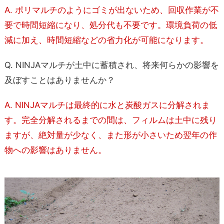
A. ポリマルチのようにゴミが出ないため、回収作業が不
要で時間短縮になり、処分代も不要です。環境負荷の低
減に加え、時間短縮などの省力化が可能になります。
Q. NINJAマルチが土中に蓄積され、将来何らかの影響を
及ぼすことはありませんか？
A. NINJAマルチは最終的に水と炭酸ガスに分解されま
す。完全分解されるまでの間は、フィルムは土中に残り
ますが、絶対量が少なく、また形が小さいため翌年の作
物への影響はありません。