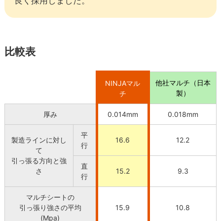
良く採用しました。
比較表
他社マルチ（日本
NINJAマル
製）
チ
厚み
0.014mm
0.018mm
平
製造ラインに対し
16.6
12.2
行
て
引っ張る方向と強
直
さ
15.2
9.3
行
マルチシートの
引っ張り強さの平均
15.9
10.8
(Mpa)