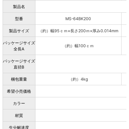
製品名
型番
MS-64BK200
製品サイズ
（約）幅95ｃｍ×長さ200ｍ×厚み0.014mm
（
パッケージサイズ
（約）幅100ｃｍ
全長A
パッケージサイズ
直径B
梱包重量
（約）4kg
希望小売価格
カラー
材質
生分解速度