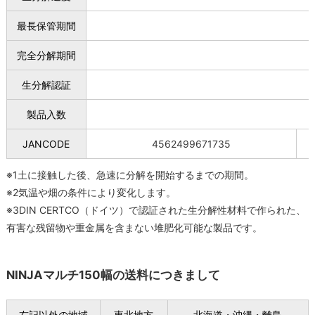
最長保管期間
完全分解期間
生分解認証
製品入数
JANCODE
4562499671735
※1土に接触した後、急速に分解を開始するまでの期間。
※2気温や畑の条件により変化します。
※3DIN CERTCO（ドイツ）で認証された生分解性材料で作られた、
有害な残留物や重金属を含まない堆肥化可能な製品です。
NINJAマルチ150幅の送料につきまして
右記以外の地域
東北地方
北海道・沖縄・離島