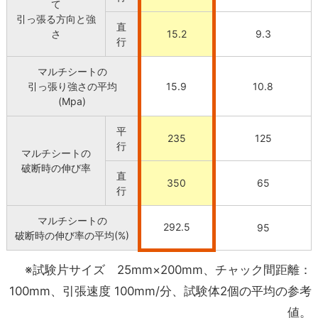
て
引っ張る方向と強
直
さ
15.2
9.3
行
マルチシートの
引っ張り強さの平均
15.9
10.8
(Mpa)
平
235
125
行
マルチシートの
破断時の伸び率
直
350
65
行
マルチシートの
292.5
95
破断時の伸び率の平均(%)
※試験片サイズ 25mm×200mm、チャック間距離：
100mm、引張速度 100mm/分、試験体2個の平均の参考
値。