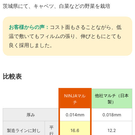
茨城県にて、キャベツ、白菜などの野菜を栽培
お客様からの声：
コスト面もさることながら、低
温で敷いてもフィルムの張り、伸びともにとても
良く採用しました。
比較表
他社マルチ（日本
NINJAマル
製）
チ
厚み
0.014mm
0.018mm
平
製造ラインに対し
16.6
12.2
行