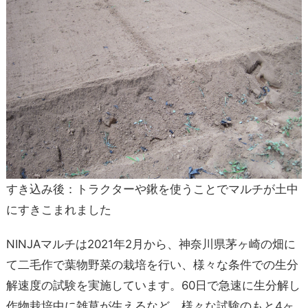
すき込み後：トラクターや鍬を使うことでマルチが土中
にすきこまれました
NINJAマルチは2021年2月から、神奈川県茅ヶ崎の畑に
て二毛作で葉物野菜の栽培を行い、様々な条件での生分
解速度の試験を実施しています。60日で急速に生分解し
作物栽培中に雑草が生えるなど、様々な試験のもと4ヶ