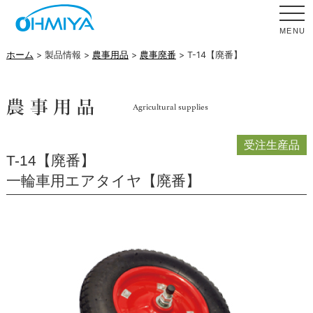
MENU
ホーム
> 製品情報 >
農事用品
>
農事廃番
> T-14【廃番】
T-14【廃番】
一輪車用エアタイヤ【廃番】