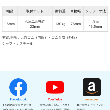
軸径
取付ナット
耐荷重
車輪幅
シャフト寸法
六角二面幅約
直径
16mm
130kg
76mm
23mm
15.5mm
材質.車輪：天然ゴム（内胎）・ゴム合成（外胎）
シャフト：スチール
Facebook
YouTube
amazon
Facebookで製品や会社
製品の施工方法、使用イ
弊社製品をアマゾンにて
の取り組みなどを発信中
メージなどを動画で配信
販売中