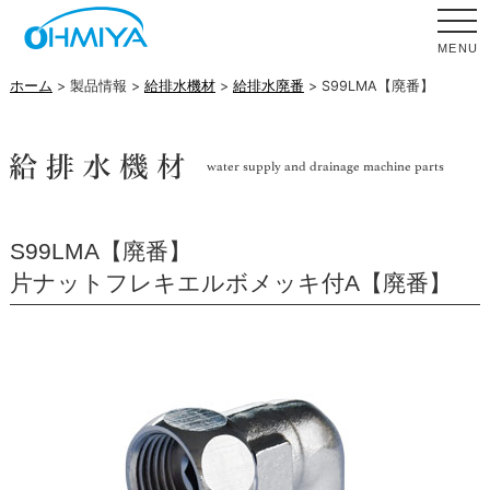
MENU
ホーム
> 製品情報 >
給排水機材
>
給排水廃番
> S99LMA【廃番】
S99LMA【廃番】
片ナットフレキエルボメッキ付A【廃番】