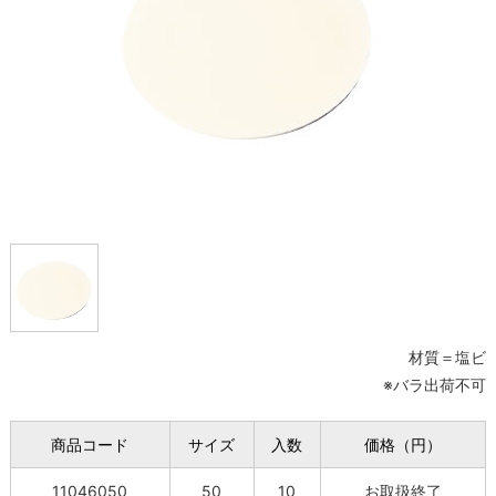
材質＝塩ビ
※バラ出荷不可
商品コード
サイズ
入数
価格（円）
11046050
50
10
お取扱終了