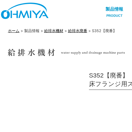
製品情報
PRODUCT
ホーム
> 製品情報 >
給排水機材
>
給排水廃番
> S352【廃番】
S352【廃番】
床フランジ用