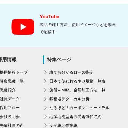
YouTube
製品の施工方法、使用イメージなどを動画
で配信中
採用情報
特集ページ
採用情報トップ
誰でも分かるローズ指令
募集職種一覧
日本で使われるネジ規格一覧表
職種紹介
旋盤～MIM。金属加工方法一覧
社員データ
銅相場テクニカル分析
採用フロー
なるほど！カーボンニュートラル
会社説明会
地産地消型電力で電気代節約
先輩社員の声
安全靴と作業靴