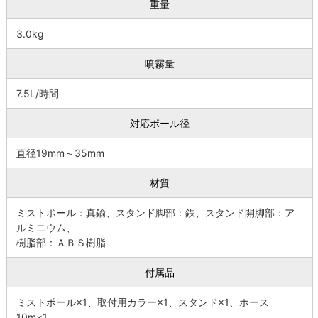
重量
3.0kg
噴霧量
7.5L/時間
対応ポール径
直径19mm～35mm
材質
ミストポール：真鍮、スタンド脚部：鉄、スタンド開脚部：ア
ルミニウム、
樹脂部：ＡＢＳ樹脂
付属品
ミストポール×1、取付用カラー×1、スタンド×1、ホース
10m×1、