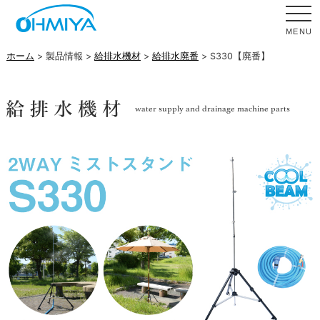
MENU
ホーム
> 製品情報 >
給排水機材
>
給排水廃番
> S330【廃番】