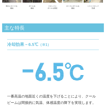
蛇口とホースを
ポールを
スタンドに
ホースとポールを
ミストスタンド
連結
連結
ポールを固定
連結
完成
主な特長
冷却効果－6.5℃
（※1）
一番高温の地面近くの温度を下げることにより、クール
ビームは間接的に気温、体感温度の降下を実現します。