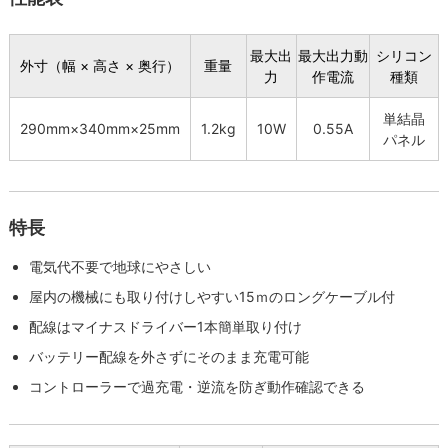
最大出
最大出力動
シリコン
外寸（幅 × 高さ × 奥行）
重量
力
作電流
種類
単結晶
290mm×340mm×25mm
1.2kg
10W
0.55A
パネル
特長
電気代不要で地球にやさしい
屋内の機械にも取り付けしやすい15ｍのロングケーブル付
配線はマイナスドライバー1本簡単取り付け
バッテリー配線を外さずにそのまま充電可能
コントローラーで過充電・逆流を防ぎ動作確認できる