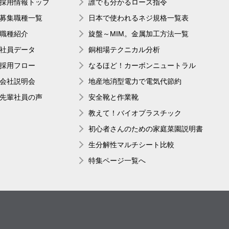
採用情報トップ
誰でも分かるローズ指令
募集職種一覧
日本で使われるネジ規格一覧表
職種紹介
旋盤～MIM。金属加工方法一覧
社員データ
銅相場テクニカル分析
採用フロー
なるほど！カーボンニュートラル
会社説明会
地産地消型電力で電気代節約
先輩社員の声
安全靴と作業靴
教えて！バイオプラスチック
初心者さんのための家庭菜園説明書
生分解性マルチシート比較
特集ページ一覧へ