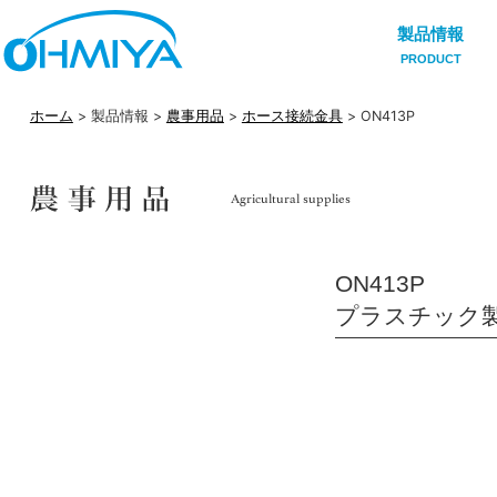
製品情報
PRODUCT
ホーム
> 製品情報 >
農事用品
>
ホース接続金具
> ON413P
ON413P
プラスチック