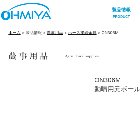
製品情報
PRODUCT
ホーム
> 製品情報 >
農事用品
>
ホース接続金具
> ON306M
ON306M
動噴用元ボー