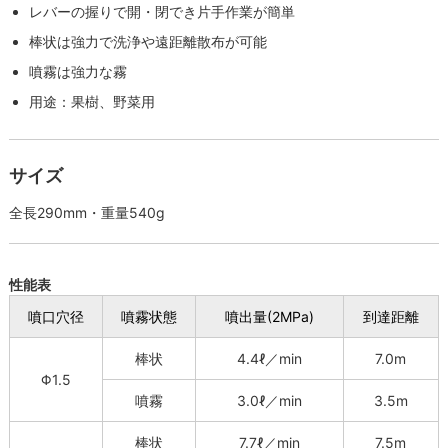
レバーの握りで開・閉でき片手作業が簡単
棒状は強力で洗浄や遠距離散布が可能
噴霧は強力な霧
用途：果樹、野菜用
サイズ
全長290mm・重量540g
性能表
噴口穴径
噴霧状態
噴出量(2MPa)
到達距離
棒状
4.4ℓ／min
7.0m
Φ1.5
噴霧
3.0ℓ／min
3.5m
棒状
7.7ℓ／min
7.5m