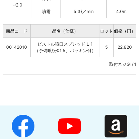
Φ2.0
噴霧
5.3ℓ／min
4.0m
商品コード
品名（仕様）
ロット
価格（円）
ピストル噴口スプレッド L-1
00142010
5
22,820
（予備噴板Φ1.5、パッキン付）
取付ネジG1/4