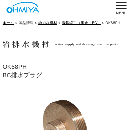
MENU
ホーム
> 製品情報 >
給排水機材
>
青銅継手（砲金・BC）
> OK68PH
OK68PH
BC排水プラグ