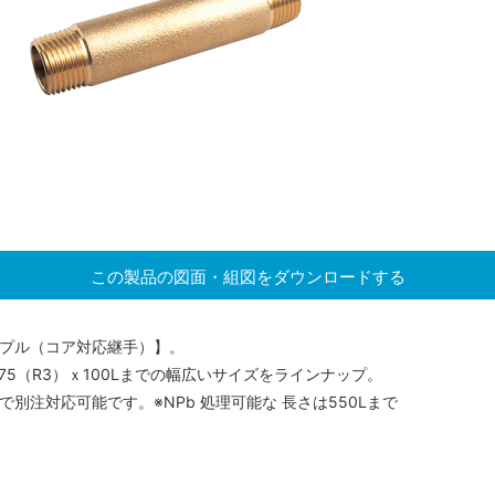
この製品の図面・組図をダウンロードする
ップル（コア対応継手）】。
から75（R3）ｘ100Lまでの幅広いサイズをラインナップ。
Lまで別注対応可能です。※NPb 処理可能な 長さは550Lまで