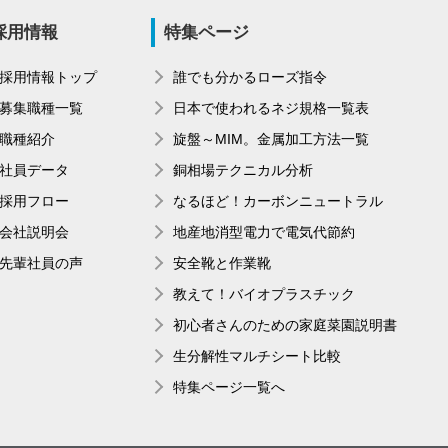
採用情報
特集ページ
採用情報トップ
誰でも分かるローズ指令
募集職種一覧
日本で使われるネジ規格一覧表
職種紹介
旋盤～MIM。金属加工方法一覧
社員データ
銅相場テクニカル分析
採用フロー
なるほど！カーボンニュートラル
会社説明会
地産地消型電力で電気代節約
先輩社員の声
安全靴と作業靴
教えて！バイオプラスチック
初心者さんのための家庭菜園説明書
生分解性マルチシート比較
特集ページ一覧へ