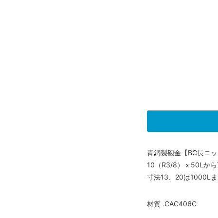
青銅製砲金【BC長ニ
10（R3/8）ｘ50L
寸法13、20は1000
材質 .CAC406C