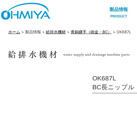
製品情報
PRODUCT
ホーム
> 製品情報 >
給排水機材
>
青銅継手（砲金・BC）
> OK687L
OK687L
BC長ニップル