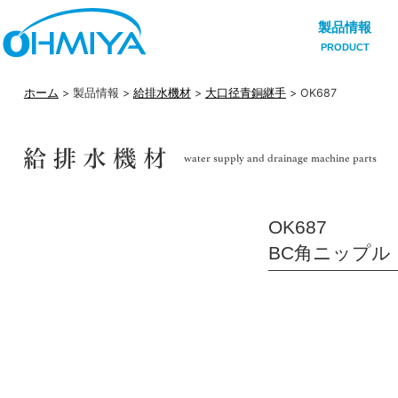
製品情報
PRODUCT
ホーム
> 製品情報 >
給排水機材
>
大口径青銅継手
> OK687
OK687
BC角ニップル