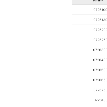
072610
072613
072620
072625
072630
072640
072650
072665
072675
072610