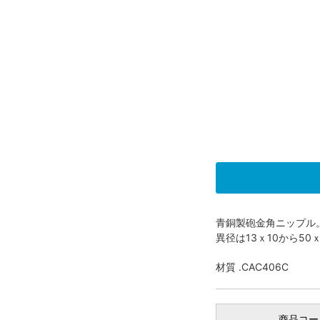
青銅製砲金角ニップル。
異径は13ｘ10から5
材質 .CAC406C
商品コー