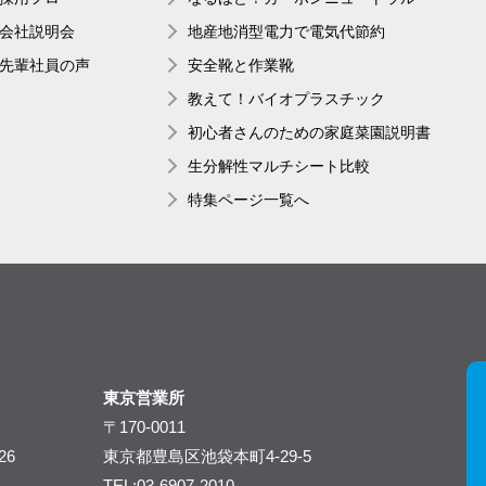
会社説明会
地産地消型電力で電気代節約
先輩社員の声
安全靴と作業靴
教えて！バイオプラスチック
初心者さんのための家庭菜園説明書
生分解性マルチシート比較
特集ページ一覧へ
東京営業所
〒170-0011
26
東京都豊島区池袋本町4-29-5
TEL:03-6907-2010