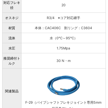
対応フレキ
20
径
オスネジ
R3/4 ※コア対応継手
材質
本体：CAC406C 割リング：C3604
流体
水（0℃～95℃）
水圧
1.75Mpa
推奨締付ト
30 N・m
ルク
関連製品
F-29（パイプシャフトフレキジョイント専用5mm