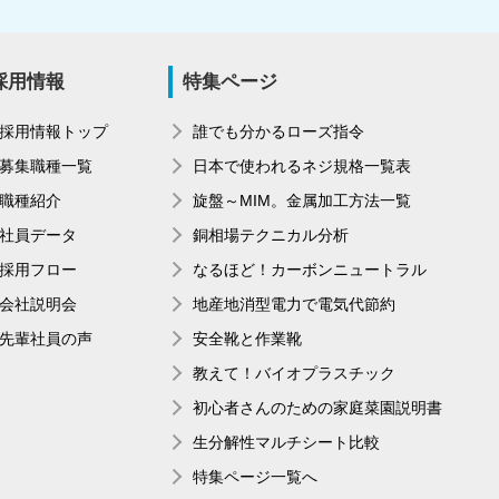
採用情報
特集ページ
採用情報トップ
誰でも分かるローズ指令
募集職種一覧
日本で使われるネジ規格一覧表
職種紹介
旋盤～MIM。金属加工方法一覧
社員データ
銅相場テクニカル分析
採用フロー
なるほど！カーボンニュートラル
会社説明会
地産地消型電力で電気代節約
先輩社員の声
安全靴と作業靴
教えて！バイオプラスチック
初心者さんのための家庭菜園説明書
生分解性マルチシート比較
特集ページ一覧へ