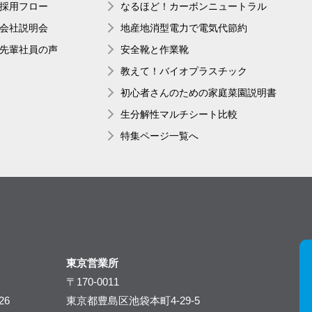
採用フロー
なるほど！カーボンニュートラル
会社説明会
地産地消型電力で電気代節約
先輩社員の声
安全靴と作業靴
教えて！バイオプラスチック
初心者さんのための家庭菜園説明書
生分解性マルチシート比較
特集ページ一覧へ
東京営業所
〒170-0011
26
東京都豊島区池袋本町4-29-5