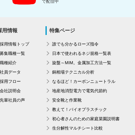
で配信中
採用情報
特集ページ
採用情報トップ
誰でも分かるローズ指令
募集職種一覧
日本で使われるネジ規格一覧表
職種紹介
旋盤～MIM。金属加工方法一覧
社員データ
銅相場テクニカル分析
採用フロー
なるほど！カーボンニュートラル
会社説明会
地産地消型電力で電気代節約
先輩社員の声
安全靴と作業靴
教えて！バイオプラスチック
初心者さんのための家庭菜園説明書
生分解性マルチシート比較